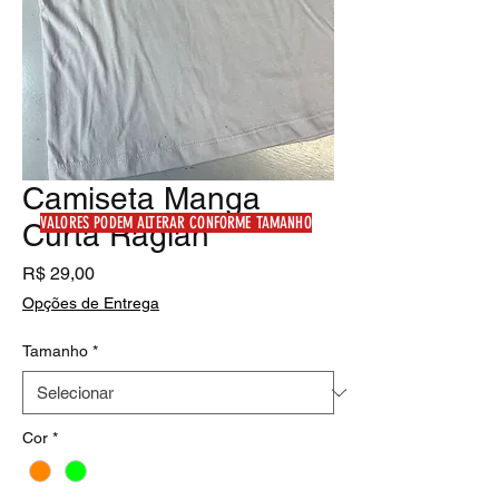
Camiseta Manga
VALORES PODEM ALTERAR CONFORME TAMANHO
Curta Raglan
Preço
R$ 29,00
Opções de Entrega
Tamanho
*
Cor
*