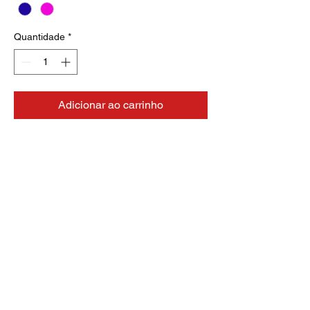
Quantidade
*
Adicionar ao carrinho
Jaqueta americana em
moletoBRL 80,00-1